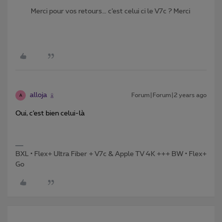
Merci pour vos retours… c’est celui ci le V7c ? Merci
alloja
Forum|Forum|2 years ago
A
Oui, c’est bien celui-là
BXL • Flex+ Ultra Fiber + V7c & Apple TV 4K +++ BW • Flex+
Go