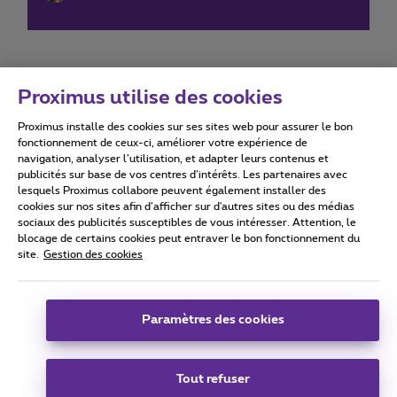
Proximus utilise des cookies
Proximus installe des cookies sur ses sites web pour assurer le bon
Conditions d'utilisation
Accessibility statement
fonctionnement de ceux-ci, améliorer votre expérience de
navigation, analyser l’utilisation, et adapter leurs contenus et
publicités sur base de vos centres d’intérêts. Les partenaires avec
lesquels Proximus collabore peuvent également installer des
cookies sur nos sites afin d’afficher sur d'autres sites ou des médias
sociaux des publicités susceptibles de vous intéresser. Attention, le
Tous droits réservés. ©
2026
Proximus
blocage de certains cookies peut entraver le bon fonctionnement du
site.
Gestion des cookies
Conditions générales, info consommateur
Liste des prix et tarifs
Accessibilité
Vie privée
Politique de gestion des cookies
Cookie manager
Coordonnées de l’entreprise
Paramètres des cookies
Ce site a été créé et est géré conformément au droit belge.
Boulevard du Roi Albert II 27 - B-1030 Bruxelles.
Tout refuser