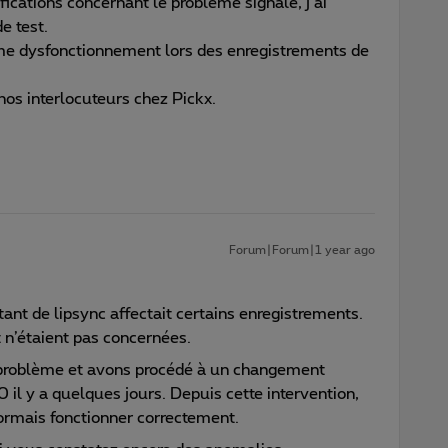
fications concernant le problème signalé, j’ai
e test.
me dysfonctionnement lors des enregistrements de
nos interlocuteurs chez Pickx.
Forum|Forum|1 year ago
nt de lipsync affectait certains enregistrements.
t n’étaient pas concernées.
u problème et avons procédé à un changement
l y a quelques jours. Depuis cette intervention,
rmais fonctionner correctement.