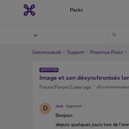
Packs
Communauté
Support
Proximus Pickx
QUESTION
Image et son désynchronisés lor
Forum|Forum|1 year ago
20 commentaire
dwk
Apprenti
D
Bonjour,
depuis quelques jours lors de l‘e