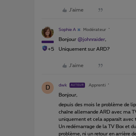
J'aime
Sophie A
Modérateur
Bonjour ​
@johnraider
,
+5
Uniquement sur ARD?
J'aime
dwk
Apprenti
AUTEUR
D
Bonjour,
depuis des mois le problème de lip
chaîne allemande ARD avec ma TV B
uniquement et cela apparaît avec 
Un redémarrage de la TV Box et du r
problème, ni un retour en arrière d