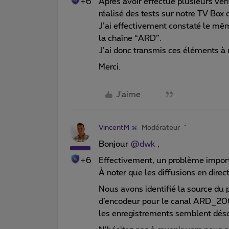
+6
Après avoir effectué plusieurs véri
réalisé des tests sur notre TV Box d
J’ai effectivement constaté le mê
la chaîne “ARD”.
J’ai donc transmis ces éléments à 
Merci.
J'aime
VincentM
Modérateur
Bonjour ​
@dwk
,
+6
Effectivement, un problème importa
À noter que les diffusions en direc
Nous avons identifié la source d
d’encodeur pour le canal ARD_200 i
les enregistrements semblent déso