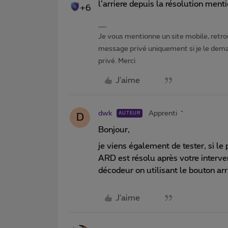
l’arriere depuis la résolution men
+6
Je vous mentionne un site mobile, retrou
message privé uniquement si je le dema
privé. Merci
J'aime
dwk
Apprenti
AUTEUR
D
Bonjour,
je viens également de tester, si l
ARD est résolu après votre interv
décodeur on utilisant le bouton arr
J'aime