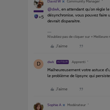
David W
Community Manager
@dwk
, en attendant qu’on règle l
désynchronise, vous pouvez faire u
+5
devrait disparaitre.
N’oubliez pas de cliquer sur « Meilleure
J'aime
dwk
Apprenti
AUTEUR
D
Malheureusement votre astuce d’u
le problème de lipsync qui persiste
J'aime
Sophie A
Modérateur