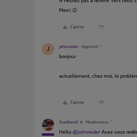
N’hésitez pas à revenir vers nous 
Merci 😉
J'aime
johnraider
Apprenti
J
bonjour
actuellement, chez moi, le problème
J'aime
AurélienK
Modérateur
Hello ​
@johnraider
Avez vous redé