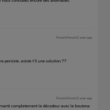
si vous constatez encore des anomalies.
Forum|Forum|1 year ago
 persiste, existe t’il une solution ??
Forum|Forum|1 year ago
marré completement le décodeur avec le boutona