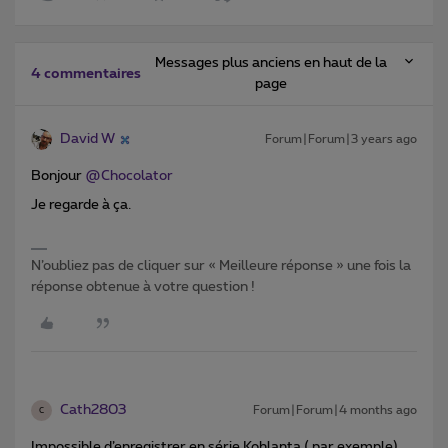
Messages plus anciens en haut de la
4 commentaires
page
David W
Forum|Forum|3 years ago
Bonjour
@Chocolator
Je regarde à ça.
N’oubliez pas de cliquer sur « Meilleure réponse » une fois la
réponse obtenue à votre question !
Cath2803
Forum|Forum|4 months ago
C
Impossible d’enregistrer en série Kohlanta ( par exemple)