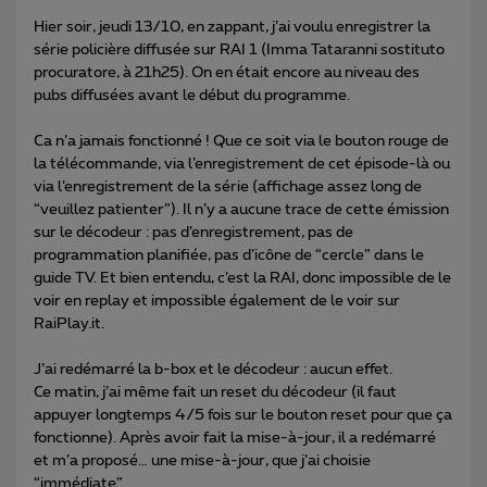
Hier soir, jeudi 13/10, en zappant, j’ai voulu enregistrer la
série policière diffusée sur RAI 1 (Imma Tataranni sostituto
procuratore, à 21h25). On en était encore au niveau des
pubs diffusées avant le début du programme.
Ca n’a jamais fonctionné ! Que ce soit via le bouton rouge de
la télécommande, via l’enregistrement de cet épisode-là ou
via l’enregistrement de la série (affichage assez long de
“veuillez patienter”). Il n’y a aucune trace de cette émission
sur le décodeur : pas d’enregistrement, pas de
programmation planifiée, pas d’icône de “cercle” dans le
guide TV. Et bien entendu, c’est la RAI, donc impossible de le
voir en replay et impossible également de le voir sur
RaiPlay.it.
J’ai redémarré la b-box et le décodeur : aucun effet.
Ce matin, j’ai même fait un reset du décodeur (il faut
appuyer longtemps 4/5 fois sur le bouton reset pour que ça
fonctionne). Après avoir fait la mise-à-jour, il a redémarré
et m’a proposé… une mise-à-jour, que j’ai choisie
“immédiate”.