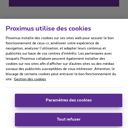
Proximus utilise des cookies
Proximus installe des cookies sur ses sites web pour assurer le bon
Conditions d'utilisation
Accessibility statement
fonctionnement de ceux-ci, améliorer votre expérience de
navigation, analyser l’utilisation, et adapter leurs contenus et
publicités sur base de vos centres d’intérêts. Les partenaires avec
lesquels Proximus collabore peuvent également installer des
cookies sur nos sites afin d’afficher sur d'autres sites ou des médias
sociaux des publicités susceptibles de vous intéresser. Attention, le
Tous droits réservés. ©
2026
Proximus
blocage de certains cookies peut entraver le bon fonctionnement du
site.
Gestion des cookies
Conditions générales, info consommateur
Liste des prix et tarifs
Accessibilité
Vie privée
Politique de gestion des cookies
Cookie manager
Coordonnées de l’entreprise
Paramètres des cookies
Ce site a été créé et est géré conformément au droit belge.
Boulevard du Roi Albert II 27 - B-1030 Bruxelles.
Tout refuser