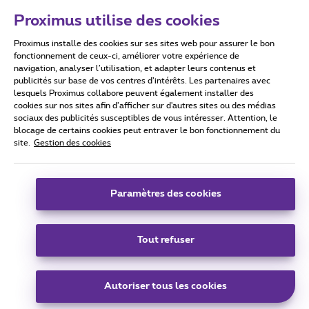
Proximus utilise des cookies
Proximus installe des cookies sur ses sites web pour assurer le bon
Conditions d'utilisation
Accessibility statement
fonctionnement de ceux-ci, améliorer votre expérience de
navigation, analyser l’utilisation, et adapter leurs contenus et
publicités sur base de vos centres d’intérêts. Les partenaires avec
lesquels Proximus collabore peuvent également installer des
cookies sur nos sites afin d’afficher sur d'autres sites ou des médias
sociaux des publicités susceptibles de vous intéresser. Attention, le
Tous droits réservés. ©
2026
Proximus
blocage de certains cookies peut entraver le bon fonctionnement du
site.
Gestion des cookies
Conditions générales, info consommateur
Liste des prix et tarifs
Accessibilité
Vie privée
Politique de gestion des cookies
Cookie manager
Coordonnées de l’entreprise
Paramètres des cookies
Ce site a été créé et est géré conformément au droit belge.
Boulevard du Roi Albert II 27 - B-1030 Bruxelles.
Tout refuser
Carrier & Wholesale Solutions
Autoriser tous les cookies
Proximus Group
|
Telindus
Jobs
|
Sitemap