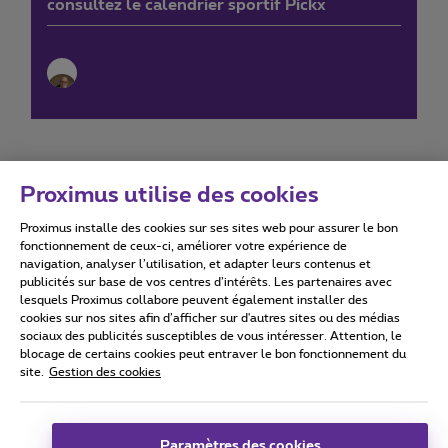
consultez le calendrier sportif Pickx
Proximus utilise des cookies
Proximus installe des cookies sur ses sites web pour assurer le bon
Conditions d'utilisation
Accessibility statement
fonctionnement de ceux-ci, améliorer votre expérience de
navigation, analyser l’utilisation, et adapter leurs contenus et
publicités sur base de vos centres d’intérêts. Les partenaires avec
lesquels Proximus collabore peuvent également installer des
cookies sur nos sites afin d’afficher sur d'autres sites ou des médias
sociaux des publicités susceptibles de vous intéresser. Attention, le
Tous droits réservés. ©
2026
Proximus
blocage de certains cookies peut entraver le bon fonctionnement du
site.
Gestion des cookies
Conditions générales, info consommateur
Liste des prix et tarifs
Accessibilité
Vie privée
Politique de gestion des cookies
Cookie manager
Coordonnées de l’entreprise
Paramètres des cookies