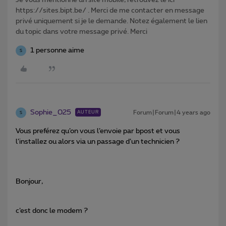
Je vous mentionne un site mobile, retrouvez le ici
https://sites.bipt.be/ . Merci de me contacter en message
privé uniquement si je le demande. Notez également le lien
du topic dans votre message privé. Merci
1 personne aime
S
Sophie_025
Forum|Forum|4 years ago
AUTEUR
S
Vous preférez qu’on vous l’envoie par bpost et vous
l’installez ou alors via un passage d’un technicien ?
Bonjour,
c’est donc le modem ?