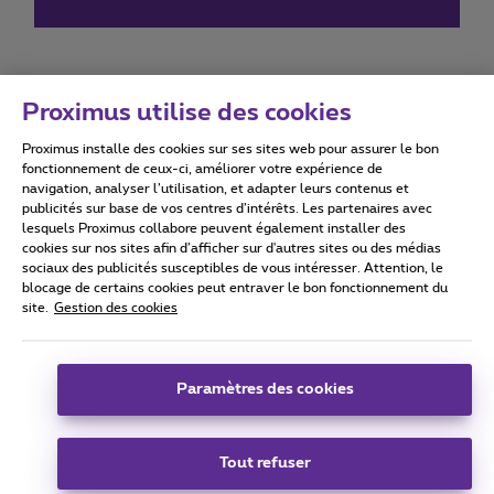
Proximus utilise des cookies
Proximus installe des cookies sur ses sites web pour assurer le bon
Conditions d'utilisation
Accessibility statement
fonctionnement de ceux-ci, améliorer votre expérience de
navigation, analyser l’utilisation, et adapter leurs contenus et
publicités sur base de vos centres d’intérêts. Les partenaires avec
lesquels Proximus collabore peuvent également installer des
cookies sur nos sites afin d’afficher sur d'autres sites ou des médias
sociaux des publicités susceptibles de vous intéresser. Attention, le
Tous droits réservés. ©
2026
Proximus
blocage de certains cookies peut entraver le bon fonctionnement du
site.
Gestion des cookies
Conditions générales, info consommateur
Liste des prix et tarifs
Accessibilité
Vie privée
Politique de gestion des cookies
Cookie manager
Coordonnées de l’entreprise
Paramètres des cookies
Ce site a été créé et est géré conformément au droit belge.
Boulevard du Roi Albert II 27 - B-1030 Bruxelles.
Tout refuser