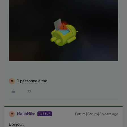
1 personne aime
M
MaubMike
Forum|Forum|2 years ago
AUTEUR
M
Bonjour,