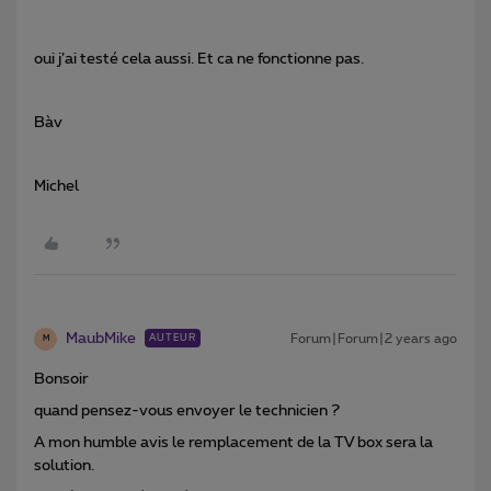
oui j’ai testé cela aussi. Et ca ne fonctionne pas.
Bàv
Michel
MaubMike
Forum|Forum|2 years ago
AUTEUR
M
Bonsoir
quand pensez-vous envoy
er le technicien ?
A mon humble avis le remplacement de la TV box sera la
solution.