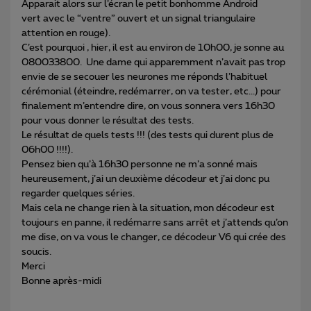
Apparait alors sur l’écran le petit bonhomme Android
vert avec le “ventre” ouvert et un signal triangulaire
attention en rouge).
C’est pourquoi , hier, il est au environ de 10h00, je sonne au
080033800. Une dame qui apparemment n’avait pas trop
envie de se secouer les neurones me réponds l’habituel
cérémonial (éteindre, redémarrer, on va tester, etc...) pour
finalement m’entendre dire, on vous sonnera vers 16h30
pour vous donner le résultat des tests.
Le résultat de quels tests !!! (des tests qui durent plus de
06h00 !!!!).
Pensez bien qu’à 16h30 personne ne m’a sonné mais
heureusement, j’ai un deuxième décodeur et j’ai donc pu
regarder quelques séries.
Mais cela ne change rien à la situation, mon décodeur est
toujours en panne, il redémarre sans arrêt et j’attends qu’on
me dise, on va vous le changer, ce décodeur V6 qui crée des
soucis.
Merci
Bonne après-midi