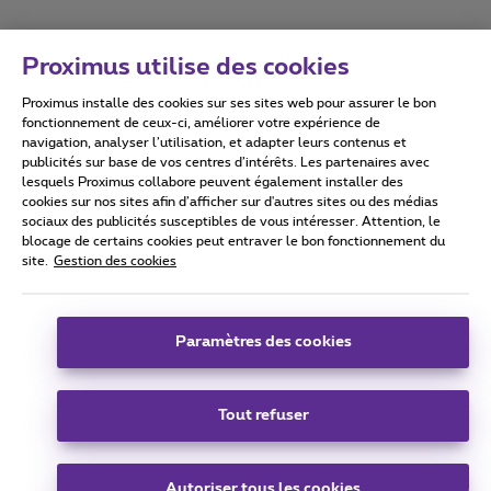
Proximus utilise des cookies
Proximus installe des cookies sur ses sites web pour assurer le bon
Conditions d'utilisation
Accessibility statement
fonctionnement de ceux-ci, améliorer votre expérience de
navigation, analyser l’utilisation, et adapter leurs contenus et
publicités sur base de vos centres d’intérêts. Les partenaires avec
lesquels Proximus collabore peuvent également installer des
cookies sur nos sites afin d’afficher sur d'autres sites ou des médias
sociaux des publicités susceptibles de vous intéresser. Attention, le
Tous droits réservés. ©
2026
Proximus
blocage de certains cookies peut entraver le bon fonctionnement du
site.
Gestion des cookies
Conditions générales, info consommateur
Liste des prix et tarifs
Accessibilité
Vie privée
Politique de gestion des cookies
Cookie manager
Coordonnées de l’entreprise
Paramètres des cookies
Ce site a été créé et est géré conformément au droit belge.
Boulevard du Roi Albert II 27 - B-1030 Bruxelles.
Tout refuser
Carrier & Wholesale Solutions
Autoriser tous les cookies