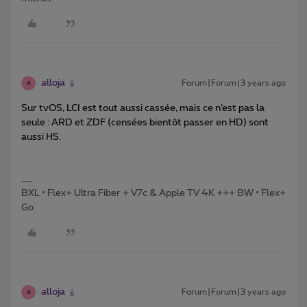
alloja
Forum|Forum|3 years ago
A
Sur tvOS, LCI est tout aussi cassée, mais ce n’est pas la
seule : ARD et ZDF (censées bientôt passer en HD) sont
aussi HS.
BXL • Flex+ Ultra Fiber + V7c & Apple TV 4K +++ BW • Flex+
Go
alloja
Forum|Forum|3 years ago
A