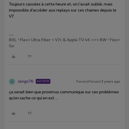
Toujours cassées à cette heure et, on l’avait oublié, mais
impossible d’accéder aux replays sur ces chaines depuis le
V7.
BXL • Flex+ Ultra Fiber + V7c & Apple TV 4K +++ BW • Flex+
Go
Jango76
Forum|Forum|3 years ago
AUTEUR
J
ça serait bien que proximus communique sur ces problèmes
qu’on sache ce qui en est ...