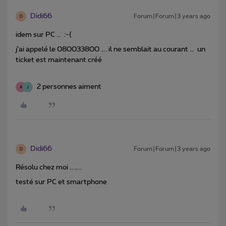
Didi66
Forum|Forum|3 years ago
D
idem sur PC … :-(
j’ai appelé le 080033800 …. il ne semblait au courant … un
ticket est maintenant créé
2 personnes aiment
A
J
Didi66
Forum|Forum|3 years ago
D
Résolu chez moi ……..
testé sur PC et smartphone