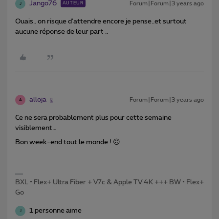
Jango76
Forum|Forum|3 years ago
AUTEUR
J
Ouais.. on risque d'attendre encore je pense..et surtout
aucune réponse de leur part ..
alloja
Forum|Forum|3 years ago
A
Ce ne sera probablement plus pour cette semaine
visiblement…
Bon week-end tout le monde ! 🙃
BXL • Flex+ Ultra Fiber + V7c & Apple TV 4K +++ BW • Flex+
Go
1 personne aime
J