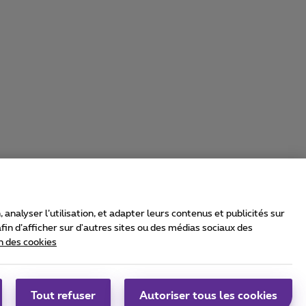
nalyser l’utilisation, et adapter leurs contenus et publicités sur
in d’afficher sur d'autres sites ou des médias sociaux des
n des cookies
rrier & Wholesale Solutions
oximus Group
|
Telindus
Tout refuser
Autoriser tous les cookies
bs
|
Sitemap