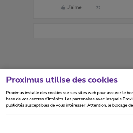
J'aime
Proximus utilise des cookies
Proximus installe des cookies sur ses sites web pour assurer le bon
base de vos centres d’intérêts. Les partenaires avec lesquels Prox
publicités susceptibles de vous intéresser. Attention, le blocage d
Tous droits réservés. ©
2026
Conditions générales, info 
Vie privée
Politique de ge
Ce site a été créé et est gér
Boulevard du Roi Albert II 27