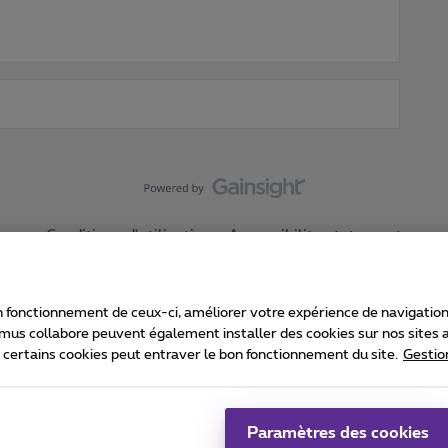
Conditions d'utilisation
Accessibility statement
 fonctionnement de ceux-ci, améliorer votre expérience de navigation, a
imus collabore peuvent également installer des cookies sur nos sites af
e certains cookies peut entraver le bon fonctionnement du site.
Gestio
Proximus
consommateur
Liste des prix et tarifs
Accessibilité
stion des cookies
Cookie manager
Coordonnées de l’entreprise
Ca
é conformément au droit belge.
Pr
Paramètres des cookies
 - B-1030 Bruxelles.
Jo