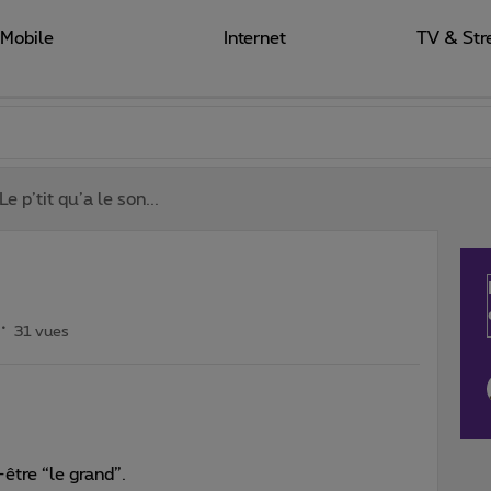
Mobile
Internet
TV & Str
Le p’tit qu’a le son...
31 vues
t-être “le grand”.