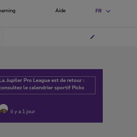
eaming
Aide
FR
La Jupiler Pro League est de retour :
consultez le calendrier sportif Pickx
il y a 1 jour