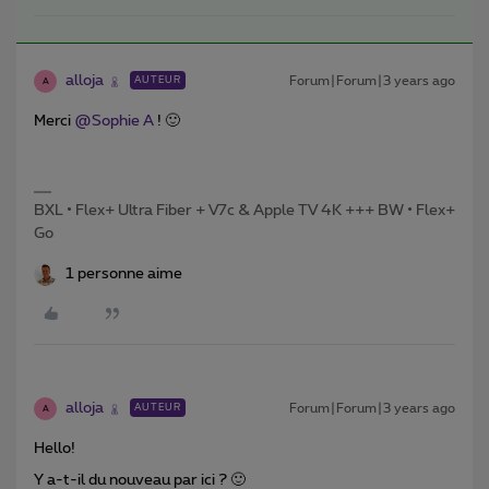
alloja
Forum|Forum|3 years ago
AUTEUR
A
Merci
@Sophie A
! 🙂
BXL • Flex+ Ultra Fiber + V7c & Apple TV 4K +++ BW • Flex+
Go
1 personne aime
alloja
Forum|Forum|3 years ago
AUTEUR
A
Hello!
Y a-t-il du nouveau par ici ? 🙂