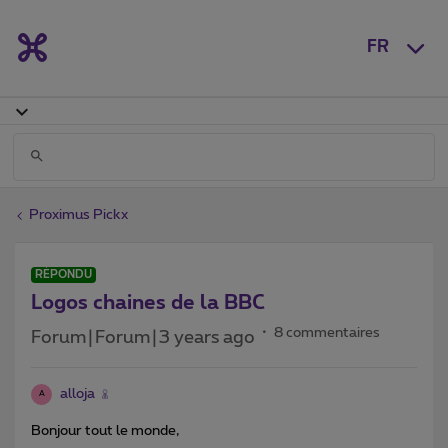
FR
Proximus Pickx
RÉPONDU
Logos chaines de la BBC
8 commentaires
Forum|Forum|3 years ago
alloja
A
Bonjour tout le monde,