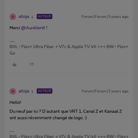
alloja
Forum|Forum|3 years ago
AUTEUR
A
Merci
@AurélienK
!
BXL • Flex+ Ultra Fiber + V7c & Apple TV 4K +++ BW • Flex+
Go
alloja
Forum|Forum|3 years ago
AUTEUR
A
Hello!
Du neuf par ici ? D’autant que VRT 1, Canal Z et Kanaal Z
ont aussi récemment changé de logo. :)
BXL • Flex+ Ultra Fiber + V7c & Apple TV 4K +++ BW • Flex+