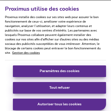
Proximus utilise des cookies
Proximus installe des cookies sur ses sites web pour assurer le bon
Conditions d'utilisation
Accessibility statement
fonctionnement de ceux-ci, améliorer votre expérience de
navigation, analyser l’utilisation, et adapter leurs contenus et
publicités sur base de vos centres d’intérêts. Les partenaires avec
lesquels Proximus collabore peuvent également installer des
cookies sur nos sites afin d’afficher sur d'autres sites ou des médias
sociaux des publicités susceptibles de vous intéresser. Attention, le
Tous droits réservés. ©
2026
Proximus
blocage de certains cookies peut entraver le bon fonctionnement du
site.
Gestion des cookies
Conditions générales, info consommateur
Liste des prix et tarifs
Accessibilité
Vie privée
Politique de gestion des cookies
Cookie manager
Coordonnées de l’entreprise
Paramètres des cookies
Ce site a été créé et est géré conformément au droit belge.
Boulevard du Roi Albert II 27 - B-1030 Bruxelles.
Tout refuser
Carrier & Wholesale Solutions
Autoriser tous les cookies
Proximus Group
|
Telindus
Jobs
|
Sitemap