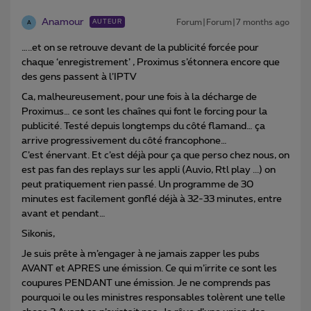
Anamour
Forum|Forum|7 months ago
AUTEUR
A
…..et on se retrouve devant de la publicité forcée pour
chaque ‘enregistrement’ , Proximus s’étonnera encore que
des gens passent à l’IPTV
Ca, malheureusement, pour une fois à la décharge de
Proximus… ce sont les chaînes qui font le forcing pour la
publicité. Testé depuis longtemps du côté flamand… ça
arrive progressivement du côté francophone…
C’est énervant. Et c’est déjà pour ça que perso chez nous, on
est pas fan des replays sur les appli (Auvio, Rtl play ...) on
peut pratiquement rien passé. Un programme de 30
minutes est facilement gonflé déjà à 32-33 minutes, entre
avant et pendant…
Sikonis,
Je suis prête à m’engager à ne jamais zapper les pubs
AVANT et APRES une émission. Ce qui m’irrite ce sont les
coupures PENDANT une émission. Je ne comprends pas
pourquoi le ou les ministres responsables tolèrent une telle