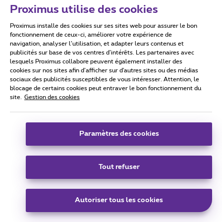
Proximus utilise des cookies
Proximus installe des cookies sur ses sites web pour assurer le bon
Conditions d'utilisation
Accessibility statement
fonctionnement de ceux-ci, améliorer votre expérience de
navigation, analyser l’utilisation, et adapter leurs contenus et
publicités sur base de vos centres d’intérêts. Les partenaires avec
lesquels Proximus collabore peuvent également installer des
cookies sur nos sites afin d’afficher sur d'autres sites ou des médias
sociaux des publicités susceptibles de vous intéresser. Attention, le
Tous droits réservés. ©
2026
Proximus
blocage de certains cookies peut entraver le bon fonctionnement du
site.
Gestion des cookies
Conditions générales, info consommateur
Liste des prix et tarifs
Accessibilité
Vie privée
Politique de gestion des cookies
Cookie manager
Coordonnées de l’entreprise
Paramètres des cookies
Ce site a été créé et est géré conformément au droit belge.
Boulevard du Roi Albert II 27 - B-1030 Bruxelles.
Tout refuser
Carrier & Wholesale Solutions
Autoriser tous les cookies
Proximus Group
|
Telindus
Jobs
|
Sitemap