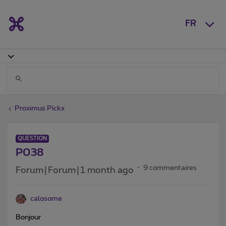
FR
Proximus Pickx
QUESTION
P038
9 commentaires
Forum|Forum|1 month ago
calosome
Bonjour