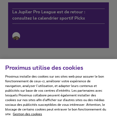
La Jupiler Pro League est de retour :
consultez le calendrier sportif Pickx
Proximus utilise des cookies
Proximus installe des cookies sur ses sites web pour assurer le bon
Conditions d'utilisation
Accessibility statement
fonctionnement de ceux-ci, améliorer votre expérience de
navigation, analyser l’utilisation, et adapter leurs contenus et
publicités sur base de vos centres d’intérêts. Les partenaires avec
lesquels Proximus collabore peuvent également installer des
cookies sur nos sites afin d’afficher sur d'autres sites ou des médias
sociaux des publicités susceptibles de vous intéresser. Attention, le
Tous droits réservés. ©
2026
Proximus
blocage de certains cookies peut entraver le bon fonctionnement du
site.
Gestion des cookies
Conditions générales, info consommateur