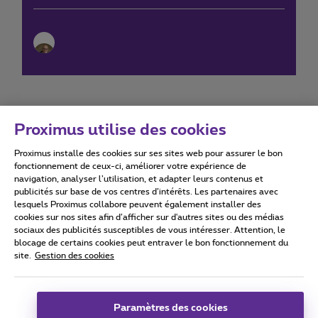
Proximus utilise des cookies
Proximus installe des cookies sur ses sites web pour assurer le bon
Conditions d'utilisation
Accessibility statement
fonctionnement de ceux-ci, améliorer votre expérience de
navigation, analyser l’utilisation, et adapter leurs contenus et
publicités sur base de vos centres d’intérêts. Les partenaires avec
lesquels Proximus collabore peuvent également installer des
cookies sur nos sites afin d’afficher sur d'autres sites ou des médias
sociaux des publicités susceptibles de vous intéresser. Attention, le
Tous droits réservés. ©
2026
Proximus
blocage de certains cookies peut entraver le bon fonctionnement du
site.
Gestion des cookies
Conditions générales, info consommateur
Liste des prix et tarifs
Accessibilité
Vie privée
Politique de gestion des cookies
Cookie manager
Coordonnées de l’entreprise
Paramètres des cookies
Ce site a été créé et est géré conformément au droit belge.