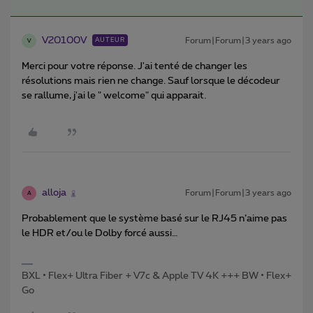
V20100V
Forum|Forum|3 years ago
AUTEUR
V
Merci pour votre réponse. J'ai tenté de changer les
résolutions mais rien ne change. Sauf lorsque le décodeur
se rallume, j'ai le " welcome" qui apparait.
alloja
Forum|Forum|3 years ago
A
Probablement que le système basé sur le RJ45 n’aime pas
le HDR et/ou le Dolby forcé aussi…
BXL • Flex+ Ultra Fiber + V7c & Apple TV 4K +++ BW • Flex+
Go