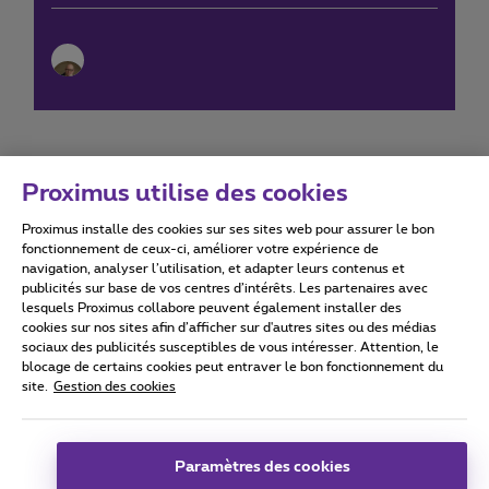
Proximus utilise des cookies
Proximus installe des cookies sur ses sites web pour assurer le bon
Conditions d'utilisation
Accessibility statement
fonctionnement de ceux-ci, améliorer votre expérience de
navigation, analyser l’utilisation, et adapter leurs contenus et
publicités sur base de vos centres d’intérêts. Les partenaires avec
lesquels Proximus collabore peuvent également installer des
cookies sur nos sites afin d’afficher sur d'autres sites ou des médias
sociaux des publicités susceptibles de vous intéresser. Attention, le
Tous droits réservés. ©
2026
Proximus
blocage de certains cookies peut entraver le bon fonctionnement du
site.
Gestion des cookies
Conditions générales, info consommateur
Liste des prix et tarifs
Accessibilité
Vie privée
Politique de gestion des cookies
Cookie manager
Coordonnées de l’entreprise
Paramètres des cookies
Ce site a été créé et est géré conformément au droit belge.