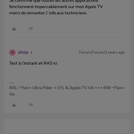
Je confirme que toutes les autres applications
fonctionnent impeccablement sur mon Apple TV .
merci de remonter l’ info aux techniciens .
alloja
Forum|Forum|3 years ago
A
Test à l’instant et RAS ici
BXL • Flex+ Ultra Fiber + V7c & Apple TV 4K +++ BW • Flex+
Go