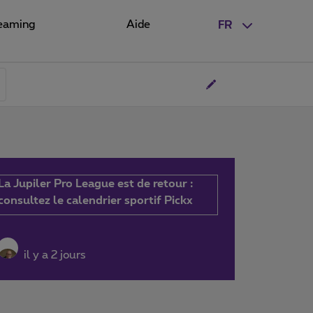
eaming
Aide
FR
La Jupiler Pro League est de retour :
consultez le calendrier sportif Pickx
il y a 2 jours