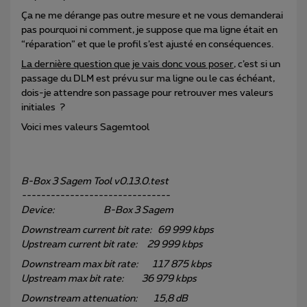
Ça ne me dérange pas outre mesure et ne vous demanderai
pas pourquoi ni comment, je suppose que ma ligne était en
“réparation” et que le profil s’est ajusté en conséquences.
La dernière question que je vais donc vous poser
, c’est si un
passage du DLM est prévu sur ma ligne ou le cas échéant,
dois-je attendre son passage pour retrouver mes valeurs
initiales ?
Voici mes valeurs Sagemtool
B-Box 3 Sagem Tool v0.13.0.test
-------------------------------
Device: B-Box 3 Sagem
Downstream current bit rate: 69 999 kbps
Upstream current bit rate: 29 999 kbps
Downstream max bit rate: 117 875 kbps
Upstream max bit rate: 36 979 kbps
Downstream attenuation: 15,8 dB