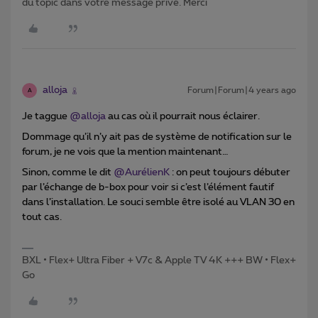
du topic dans votre message privé. Merci
alloja
Forum|Forum|4 years ago
A
Je taggue
@alloja
au cas où il pourrait nous éclairer.
Dommage qu’il n’y ait pas de système de notification sur le
forum, je ne vois que la mention maintenant…
Sinon, comme le dit
@AurélienK
: on peut toujours débuter
par l’échange de b-box pour voir si c’est l’élément fautif
dans l’installation. Le souci semble être isolé au VLAN 30 en
tout cas.
BXL • Flex+ Ultra Fiber + V7c & Apple TV 4K +++ BW • Flex+
Go