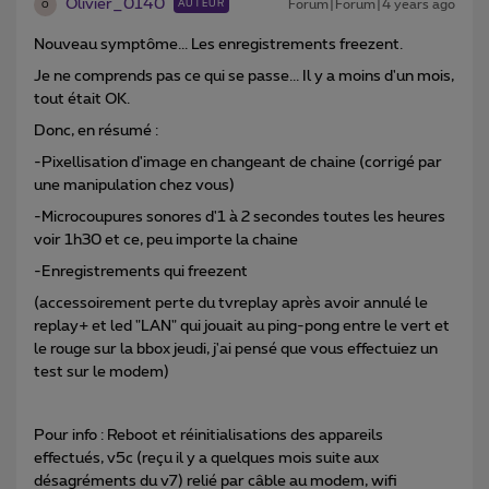
Olivier_0140
Forum|Forum|4 years ago
AUTEUR
O
Nouveau symptôme... Les enregistrements freezent.
Je ne comprends pas ce qui se passe... Il y a moins d'un mois,
tout était OK.
Donc, en résumé :
-Pixellisation d'image en changeant de chaine (corrigé par
une manipulation chez vous)
-Microcoupures sonores d'1 à 2 secondes toutes les heures
voir 1h30 et ce, peu importe la chaine
-Enregistrements qui freezent
(accessoirement perte du tvreplay après avoir annulé le
replay+ et led "LAN" qui jouait au ping-pong entre le vert et
le rouge sur la bbox jeudi, j'ai pensé que vous effectuiez un
test sur le modem)
Pour info : Reboot et réinitialisations des appareils
effectués, v5c (reçu il y a quelques mois suite aux
désagréments du v7) relié par câble au modem, wifi