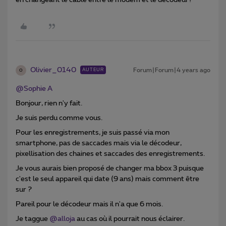
en changeant le câble entre le modem et le décodeur?
Olivier_0140
Forum|Forum|4 years ago
AUTEUR
O
@Sophie A
Bonjour, rien n'y fait.
Je suis perdu comme vous.
Pour les enregistrements, je suis passé via mon
smartphone, pas de saccades mais via le décodeur,
pixellisation des chaines et saccades des enregistrements.
Je vous aurais bien proposé de changer ma bbox 3 puisque
c'est le seul appareil qui date (9 ans) mais comment être
sur ?
Pareil pour le décodeur mais il n'a que 6 mois.
Je taggue
@alloja
au cas où il pourrait nous éclairer.