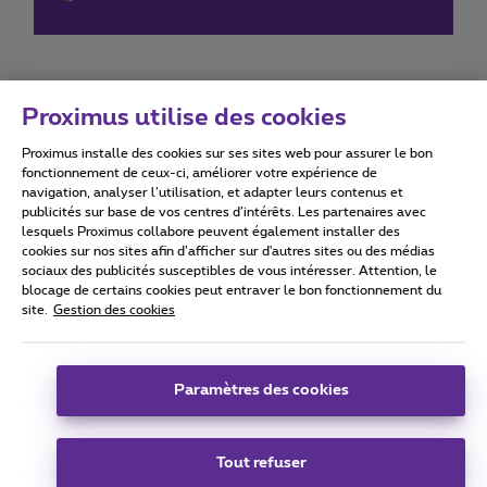
Proximus utilise des cookies
Proximus installe des cookies sur ses sites web pour assurer le bon
Conditions d'utilisation
Accessibility statement
fonctionnement de ceux-ci, améliorer votre expérience de
navigation, analyser l’utilisation, et adapter leurs contenus et
publicités sur base de vos centres d’intérêts. Les partenaires avec
lesquels Proximus collabore peuvent également installer des
cookies sur nos sites afin d’afficher sur d'autres sites ou des médias
sociaux des publicités susceptibles de vous intéresser. Attention, le
Tous droits réservés. ©
2026
Proximus
blocage de certains cookies peut entraver le bon fonctionnement du
site.
Gestion des cookies
Conditions générales, info consommateur
Liste des prix et tarifs
Accessibilité
Vie privée
Politique de gestion des cookies
Cookie manager
Coordonnées de l’entreprise
Paramètres des cookies
Ce site a été créé et est géré conformément au droit belge.
Boulevard du Roi Albert II 27 - B-1030 Bruxelles.
Tout refuser