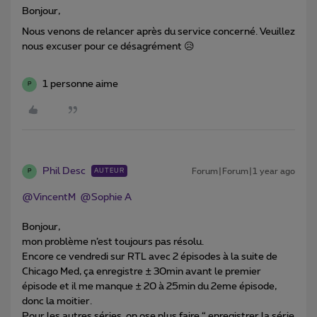
Bonjour,
Nous venons de relancer après du service concerné. Veuillez
nous excuser pour ce désagrément 😥
1 personne aime
P
Phil Desc
Forum|Forum|1 year ago
AUTEUR
P
@VincentM
​
@Sophie A
Bonjour,
mon problème n’est toujours pas résolu.
Encore ce vendredi sur RTL avec 2 épisodes à la suite de
Chicago Med, ça enregistre ± 30min avant le premier
épisode et il me manque ± 20 à 25min du 2eme épisode,
donc la moitier.
Pour les autres séries, on ose plus faire “ enregistrer la série