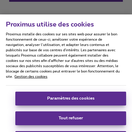
Proximus utilise des cookies
Proximus installe des cookies sur ses sites web pour assurer le bon
Conditions d'utilisation
Accessibility statement
fonctionnement de ceux-ci, améliorer votre expérience de
navigation, analyser l’utilisation, et adapter leurs contenus et
publicités sur base de vos centres d’intérêts. Les partenaires avec
lesquels Proximus collabore peuvent également installer des
cookies sur nos sites afin d’afficher sur d'autres sites ou des médias
sociaux des publicités susceptibles de vous intéresser. Attention, le
Tous droits réservés. ©
2026
Proximus
blocage de certains cookies peut entraver le bon fonctionnement du
site.
Gestion des cookies
Conditions générales, info consommateur
Liste des prix et tarifs
Accessibilité
Vie privée
Politique de gestion des cookies
Cookie manager
Coordonnées de l’entreprise
Paramètres des cookies
Ce site a été créé et est géré conformément au droit belge.
Boulevard du Roi Albert II 27 - B-1030 Bruxelles.
Tout refuser
Carrier & Wholesale Solutions