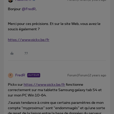
Bonjour
@FredR
,
Merci pour ces précisions. Et sur le site Web, vous avez le
soucis également ?
https://www.pickx.be/fr
FredR
Forum|Forum|2 years ago
AUTEUR
F
Pickx sur
https://www.pickx.be/fr
fonctionne
correctement sur ma tablette Samsung galaxy tab S4 et
sur mon PC Win 10-64.
J’aurais tendance à croire que certains paramètres de mon
compte “myproximus” sont “endommagés” et qu’une sorte
de reset de la liaison entre la base de données du serveur