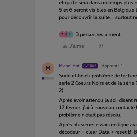
et qui le sera dans un temps plus 
5 et 6 seront visibles en Belgique 
pour découvrir la suite…..surtout n
3 personnes aiment
T
K
L
J'aime
Michel Hot
Apprenti
AUTEUR
M
Suite et fin du problème de lectur
série 2 Coeurs Noirs et de la série
2)
Après avoir attendu la soi-disant r
17 février, j’ai à nouveau contacté
problème n’était pas résolu.
Après plusieurs essais en ligne av
décodeur + clear Data + reset B-Bo