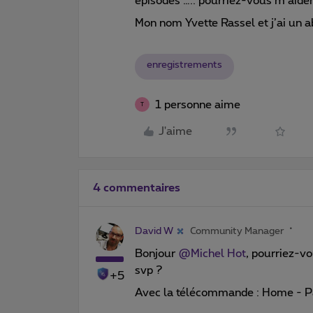
épisodes ….. pourriez-vous m’aider
Mon nom Yvette Rassel et j’ai un
enregistrements
1 personne aime
T
J'aime
4 commentaires
David W
Community Manager
Bonjour ​
@Michel Hot
, pourriez-vo
svp ?
+5
Avec la télécommande : Home - Pa