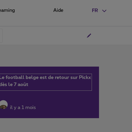
eaming
Aide
FR
Le football belge est de retour sur Pickx
dès le 7 août
il y a 1 mois