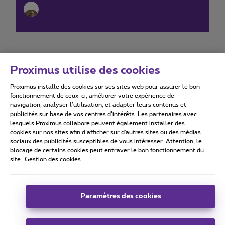
Proximus utilise des cookies
Proximus installe des cookies sur ses sites web pour assurer le bon
Conditions d'utilisation
Accessibility statement
fonctionnement de ceux-ci, améliorer votre expérience de
navigation, analyser l’utilisation, et adapter leurs contenus et
publicités sur base de vos centres d’intérêts. Les partenaires avec
lesquels Proximus collabore peuvent également installer des
cookies sur nos sites afin d’afficher sur d'autres sites ou des médias
sociaux des publicités susceptibles de vous intéresser. Attention, le
Tous droits réservés. ©
2026
Proximus
blocage de certains cookies peut entraver le bon fonctionnement du
site.
Gestion des cookies
Conditions générales, info consommateur
Liste des prix et tarifs
Accessibilité
Vie privée
Politique de gestion des cookies
Cookie manager
Coordonnées de l’entreprise
Paramètres des cookies
Ce site a été créé et est géré conformément au droit belge.
Boulevard du Roi Albert II 27 - B-1030 Bruxelles.