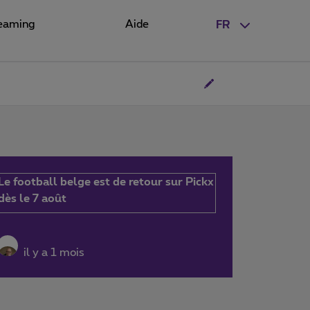
eaming
Aide
FR
Le football belge est de retour sur Pickx
dès le 7 août
il y a 1 mois