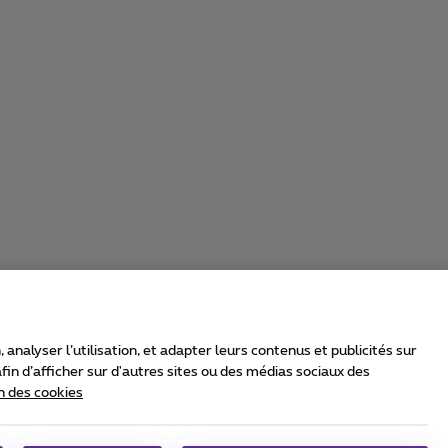
nalyser l’utilisation, et adapter leurs contenus et publicités sur
in d’afficher sur d'autres sites ou des médias sociaux des
n des cookies
rrier & Wholesale Solutions