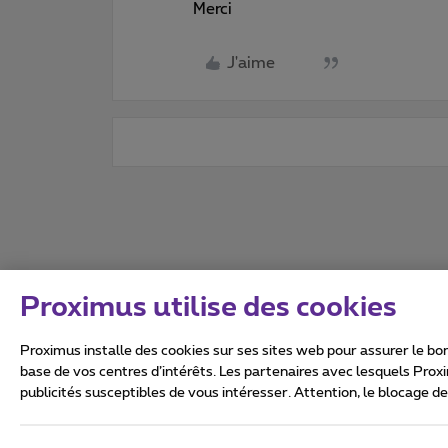
Merci
J'aime
Proximus utilise des cookies
Proximus installe des cookies sur ses sites web pour assurer le bon
base de vos centres d’intérêts. Les partenaires avec lesquels Prox
publicités susceptibles de vous intéresser. Attention, le blocage d
Tous droits réservés. ©
2026
Conditions générales, info 
Vie privée
Politique de ge