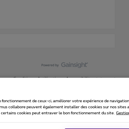
Conditions d'utilisation
Accessibility statement
 fonctionnement de ceux-ci, améliorer votre expérience de navigation, a
imus collabore peuvent également installer des cookies sur nos sites af
e certains cookies peut entraver le bon fonctionnement du site.
Gestio
Proximus
consommateur
Liste des prix et tarifs
Accessibilité
stion des cookies
Cookie manager
Coordonnées de l’entreprise
Ca