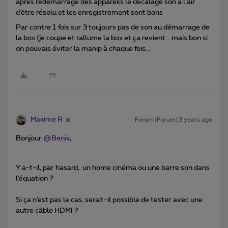
après redémarrage des appareils le décalage son a l’air
d’être résolu et les enregistrement sont bons
Par contre 1 fois sur 3 toujours pas de son au démarrage de
la box (je coupe et rallume la box et ça revient… mais bon si
on pouvais éviter la manip à chaque fois...
Maxime R
Forum|Forum|3 years ago
Bonjour
@Benix
,
Y a-t-il, par hasard, un home cinéma ou une barre son dans
l’équation ?
Si ça n’est pas le cas, serait-il possible de tester avec une
autre câble HDMI ?