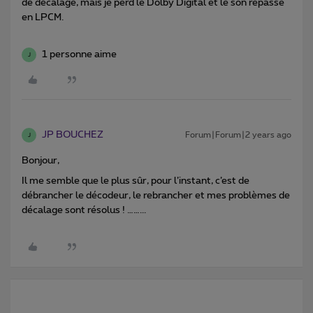
de décalage, mais je perd le Dolby Digital et le son repasse
en LPCM.
1 personne aime
J
JP BOUCHEZ
Forum|Forum|2 years ago
J
Bonjour,
Il me semble que le plus sûr, pour l’instant, c’est de
débrancher le décodeur, le rebrancher et mes problèmes de
décalage sont résolus ! ……...