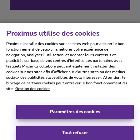
Proximus utilise des cookies
Proximus installe des cookies sur ses sites web pour assurer le bon
Conditions d'utilisation
Accessibility statement
fonctionnement de ceux-ci, améliorer votre expérience de
navigation, analyser l’utilisation, et adapter leurs contenus et
publicités sur base de vos centres d’intérêts. Les partenaires avec
lesquels Proximus collabore peuvent également installer des
cookies sur nos sites afin d’afficher sur d'autres sites ou des médias
sociaux des publicités susceptibles de vous intéresser. Attention, le
Tous droits réservés. ©
2026
Proximus
blocage de certains cookies peut entraver le bon fonctionnement du
site.
Gestion des cookies
Conditions générales, info consommateur
Liste des prix et tarifs
Accessibilité
Vie privée
Politique de gestion des cookies
Cookie manager
Coordonnées de l’entreprise
Paramètres des cookies
Ce site a été créé et est géré conformément au droit belge.
Boulevard du Roi Albert II 27 - B-1030 Bruxelles.
Tout refuser