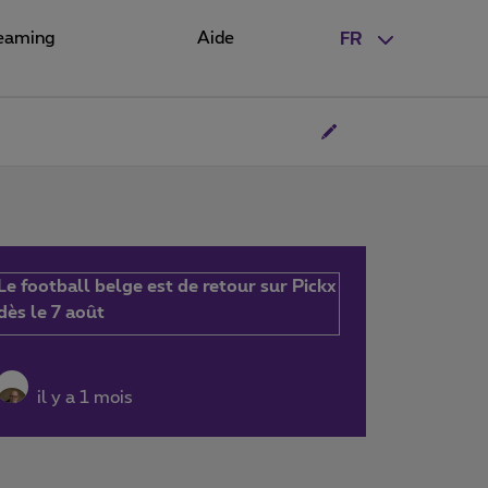
eaming
Aide
FR
Le football belge est de retour sur Pickx
dès le 7 août
il y a 1 mois