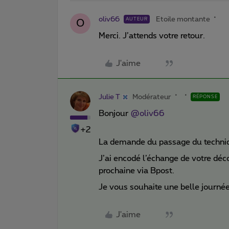
oliv66
Etoile montante
AUTEUR
O
Merci. J’attends votre retour.
J'aime
Julie T
Modérateur
RÉPONSE
Bonjour
@oliv66
+2
La demande du passage du technici
J’ai encodé l’échange de votre déc
prochaine via Bpost.
Je vous souhaite une belle journé
J'aime