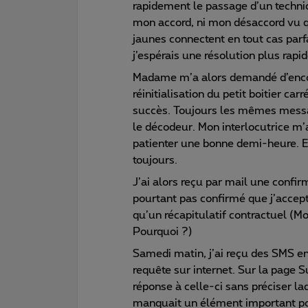
rapidement le passage d’un technic
mon accord, ni mon désaccord vu q
jaunes connectent en tout cas parf
j’espérais une résolution plus rapi
Madame m’a alors demandé d’encor
réinitialisation du petit boitier car
succès. Toujours les mêmes message
le décodeur. Mon interlocutrice m’a
patienter une bonne demi-heure. El
toujours.
J’ai alors reçu par mail une confir
pourtant pas confirmé que j’accept
qu’un récapitulatif contractuel (Mo
Pourquoi ?)
Samedi matin, j’ai reçu des SMS en
requête sur internet. Sur la page Su
réponse à celle-ci sans préciser la
manquait un élément important pou