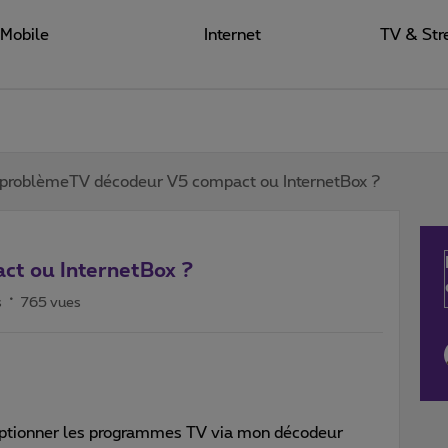
Mobile
Internet
TV & Str
problèmeTV décodeur V5 compact ou InternetBox ?
t ou InternetBox ?
s
765 vues
éceptionner les programmes TV via mon décodeur