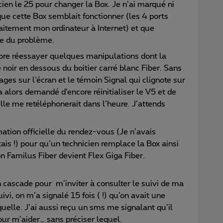
ien le 25 pour changer la Box. Je n’ai marqué ni
ue cette Box semblait fonctionner (les 4 ports
aitement mon ordinateur à Internet) et que
de du problème.
e réessayer quelques manipulations dont la
ré noir en dessous du boitier carré blanc Fiber. Sans
s sur l’écran et le témoin Signal qui clignote sur
 alors demandé d’encore réinitialiser le V5 et de
le me retéléphonerait dans l’heure. J’attends
mation officielle du rendez-vous (Je n’avais
ais !) pour qu’un technicien remplace la Box ainsi
n Familus Fiber devient Flex Giga Fiber.
 cascade pour m’inviter à consulter le suivi de ma
ivi, on m’a signalé 15 fois ( !) qu’on avait une
quelle. J’ai aussi reçu un sms me signalant qu’il
r m’aider… sans préciser lequel.