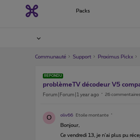
Packs
Communauté
Support
Proximus Pickx
RÉPONDU
problèmeTV décodeur V5 compac
Forum|Forum|1 year ago
26 commentaire
oliv66
Etoile montante
O
Bonjour,
Ce vendredi 13, je n’ai plus pu r