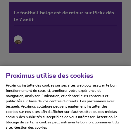
Le football belge est de retour sur Pickx dès
le 7 août
Proximus utilise des cookies
Proximus installe des cookies sur ses sites web pour assurer le bon
Conditions d'utilisation
Accessibility statement
fonctionnement de ceux-ci, améliorer votre expérience de
navigation, analyser l’utilisation, et adapter leurs contenus et
publicités sur base de vos centres d’intérêts. Les partenaires avec
lesquels Proximus collabore peuvent également installer des
cookies sur nos sites afin d’afficher sur d'autres sites ou des médias
sociaux des publicités susceptibles de vous intéresser. Attention, le
Tous droits réservés. ©
2026
Proximus
blocage de certains cookies peut entraver le bon fonctionnement du
site.
Gestion des cookies
Conditions générales, info consommateur