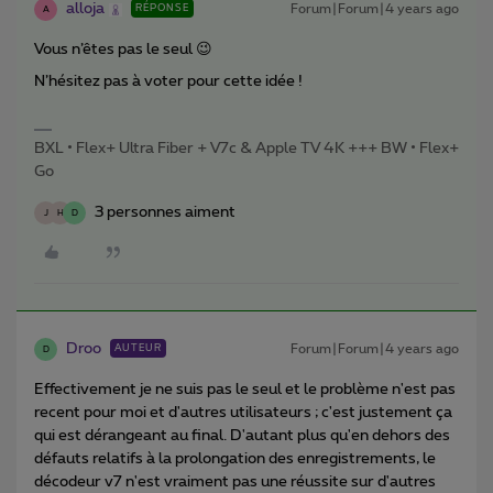
alloja
Forum|Forum|4 years ago
RÉPONSE
A
Vous n’êtes pas le seul 😉
N’hésitez pas à voter pour cette idée !
BXL • Flex+ Ultra Fiber + V7c & Apple TV 4K +++ BW • Flex+
Go
3 personnes aiment
J
H
D
Droo
Forum|Forum|4 years ago
AUTEUR
D
Effectivement je ne suis pas le seul et le problème n'est pas
recent pour moi et d'autres utilisateurs ; c'est justement ça
qui est dérangeant au final. D'autant plus qu'en dehors des
défauts relatifs à la prolongation des enregistrements, le
décodeur v7 n'est vraiment pas une réussite sur d'autres