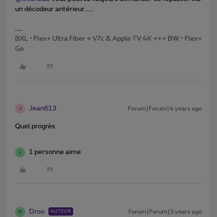
un décodeur antérieur……
BXL • Flex+ Ultra Fiber + V7c & Apple TV 4K +++ BW • Flex+
Go
Jean613
Forum|Forum|4 years ago
J
Quel progrès
1 personne aime
L
Droo
Forum|Forum|3 years ago
AUTEUR
D