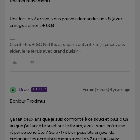
(malheureusement)
Une fois le v7 arrivé, vous pouvez demander un v6 (avec
enregistrement + 60j)
Client Flex + GO Netflix et super content - Si je peux vous
aider, je le ferais avec grand plaisir -
Droo
Forum|Forum|3 years ago
AUTEUR
D
Bonjour Proximus !
Ça fait deux ans que je suis confronté à ce souci et plus d'un
an que j'ai lancé le sujet sur le forum, avez-vous enfin une
réponse concrète ? Sera-t-il bien possible un jour de
prolonger les enregistrements avec le v7 et si oui avez-