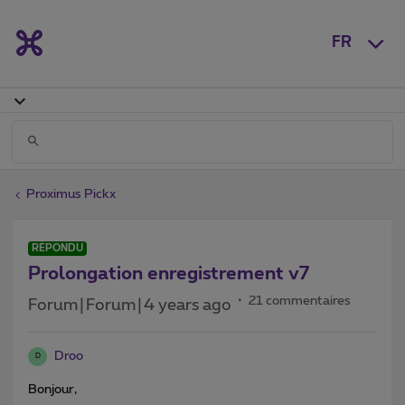
FR
Proximus Pickx
RÉPONDU
Prolongation enregistrement v7
21 commentaires
Forum|Forum|4 years ago
Droo
D
Bonjour,