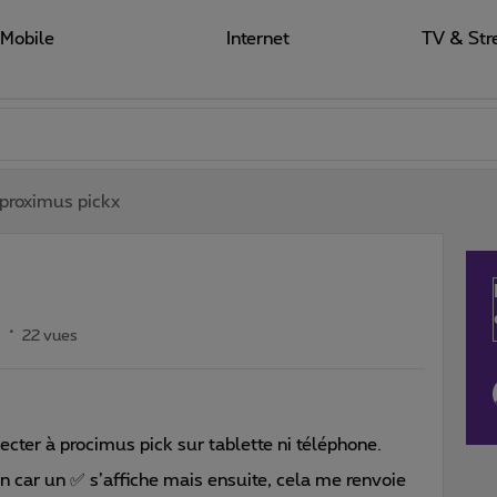
Mobile
Internet
TV & Str
proximus pickx
s
22 vues
ecter à procimus pick sur tablette ni téléphone.
n car un ✅ s’affiche mais ensuite, cela me renvoie