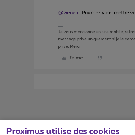
@Genen
Pourriez vous mettre votr
Je vous mentionne un site mobile, retrou
message privé uniquement si je le dema
privé. Merci
J'aime
Proximus utilise des cookies