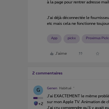
à la page pour rentrer adresse mai
J’ai déjà déconnectée le fournisseu
etc mais cela ne fonctionne toujour
App
pickx
Proximus Pick
J'aime
2 commentaires
Genen
Habitué
G
J’ai EXACTEMENT le même problème
sur mon Apple TV. Animation de ch
+2
J’ai cru comprendre qu’il y avait 