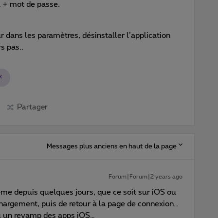
l + mot de passe.
r dans les paramètres, désinstaller l’application
s pas..
x
Partager
Messages plus anciens en haut de la page
Forum|Forum|2 years ago
 depuis quelques jours, que ce soit sur iOS ou
argement, puis de retour à la page de connexion…
eu un revamp des apps iOS…