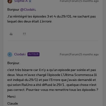
Sophie A
Forum|Forum|5 months ago
Bonjour ​
@Clodaki
,
J’ai réintégré les épisodes 3 et 4 du 29/01, ne sachant pas
lequel des deux était
L’errore
.
Clodaki
Forum|Forum|5 months ago
AUTEUR
C
Bonjour.
c’est très bizarre car il n’y a qu’un episode par soirée et pas
deux. Vous m’avez chargé l’épisode L’Ultima Scommessa (il
est indiqué du 29/1) et pas l’Errore que j’avais demandé et
qui selon RaiUno a été diffusé le 29/1.. quelque chose n’est
pas correct. Pourriez-vous me remettre tous les épisodes ?
Merci
Claude