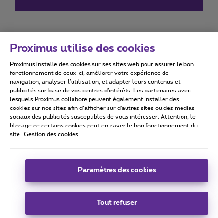
Proximus utilise des cookies
Proximus installe des cookies sur ses sites web pour assurer le bon
Conditions d'utilisation
Accessibility statement
fonctionnement de ceux-ci, améliorer votre expérience de
navigation, analyser l’utilisation, et adapter leurs contenus et
publicités sur base de vos centres d’intérêts. Les partenaires avec
lesquels Proximus collabore peuvent également installer des
cookies sur nos sites afin d’afficher sur d'autres sites ou des médias
sociaux des publicités susceptibles de vous intéresser. Attention, le
Tous droits réservés. ©
2026
Proximus
blocage de certains cookies peut entraver le bon fonctionnement du
site.
Gestion des cookies
Conditions générales, info consommateur
Liste des prix et tarifs
Accessibilité
Vie privée
Politique de gestion des cookies
Cookie manager
Coordonnées de l’entreprise
Paramètres des cookies
Ce site a été créé et est géré conformément au droit belge.
Boulevard du Roi Albert II 27 - B-1030 Bruxelles.
Tout refuser