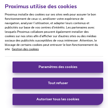
Proximus utilise des cookies
Proximus installe des cookies sur ses sites web pour assurer le bon
Conditions d'utilisation
Accessibility statement
fonctionnement de ceux-ci, améliorer votre expérience de
navigation, analyser l’utilisation, et adapter leurs contenus et
publicités sur base de vos centres d’intérêts. Les partenaires avec
lesquels Proximus collabore peuvent également installer des
cookies sur nos sites afin d’afficher sur d'autres sites ou des médias
sociaux des publicités susceptibles de vous intéresser. Attention, le
Tous droits réservés. ©
2026
Proximus
blocage de certains cookies peut entraver le bon fonctionnement du
site.
Gestion des cookies
Conditions générales, info consommateur
Liste des prix et tarifs
Accessibilité
Vie privée
Politique de gestion des cookies
Cookie manager
Coordonnées de l’entreprise
Paramètres des cookies
Ce site a été créé et est géré conformément au droit belge.
Boulevard du Roi Albert II 27 - B-1030 Bruxelles.
Tout refuser
Carrier & Wholesale Solutions
Autoriser tous les cookies
Proximus Group
|
Telindus
Jobs
|
Sitemap