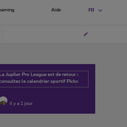
eaming
Aide
FR
La Jupiler Pro League est de retour :
consultez le calendrier sportif Pickx
il y a 1 jour