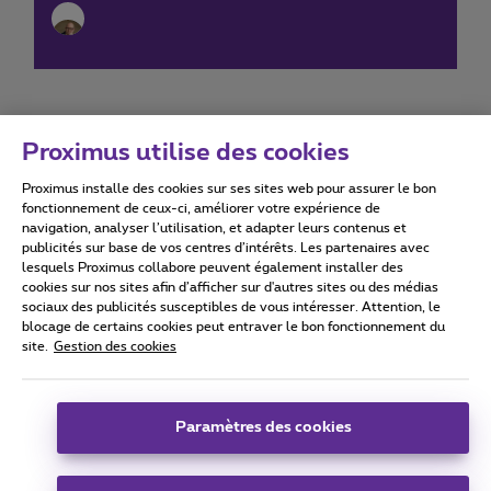
Proximus utilise des cookies
Proximus installe des cookies sur ses sites web pour assurer le bon
Conditions d'utilisation
Accessibility statement
fonctionnement de ceux-ci, améliorer votre expérience de
navigation, analyser l’utilisation, et adapter leurs contenus et
publicités sur base de vos centres d’intérêts. Les partenaires avec
lesquels Proximus collabore peuvent également installer des
cookies sur nos sites afin d’afficher sur d'autres sites ou des médias
sociaux des publicités susceptibles de vous intéresser. Attention, le
Tous droits réservés. ©
2026
Proximus
blocage de certains cookies peut entraver le bon fonctionnement du
site.
Gestion des cookies
Conditions générales, info consommateur
Liste des prix et tarifs
Accessibilité
Vie privée
Politique de gestion des cookies
Cookie manager
Coordonnées de l’entreprise
Paramètres des cookies
Ce site a été créé et est géré conformément au droit belge.
Boulevard du Roi Albert II 27 - B-1030 Bruxelles.