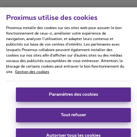
Proximus utilise des cookies
Proximus installe des cookies sur ses sites web pour assurer le bon
Conditions d'utilisation
Accessibility statement
fonctionnement de ceux-ci, améliorer votre expérience de
navigation, analyser l’utilisation, et adapter leurs contenus et
publicités sur base de vos centres d’intérêts. Les partenaires avec
lesquels Proximus collabore peuvent également installer des
cookies sur nos sites afin d’afficher sur d'autres sites ou des médias
sociaux des publicités susceptibles de vous intéresser. Attention, le
Tous droits réservés. ©
2026
Proximus
blocage de certains cookies peut entraver le bon fonctionnement du
site.
Gestion des cookies
Conditions générales, info consommateur
Liste des prix et tarifs
Accessibilité
Vie privée
Politique de gestion des cookies
Cookie manager
Coordonnées de l’entreprise
Paramètres des cookies
Ce site a été créé et est géré conformément au droit belge.
Boulevard du Roi Albert II 27 - B-1030 Bruxelles.
Tout refuser
Carrier & Wholesale Solutions
Autoriser tous les cookies
Proximus Group
|
Telindus