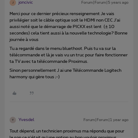
joncivic
Forum|Forum|5 years ago
J
Merci pour ce dernier précieux renseignement Je vais
privilégier soit le câble optique soit le HDMI non CEC J’ai
aussi noté que le démarrage de PICKX est lent (± 10
secondes) cela tient aussi à la nouvelle technologie? Bonne
journée à vous
Tu a regardé dans le menu bluethoot. Puis tu va sur la
télécommande et là je vais vu un truc pour faire fonctionner
ta TV avec ta télécommande Proximus.
Sinon personnellement J ai une Télécommande Logitech
harmony qui gère tous ;-)
Yvesdel
Forum|Forum|1 year ago
Y
Tout dépend, un technicien proximus ma répondu que pour
le son ce n'était qu'une option au bon vouloir proximus.