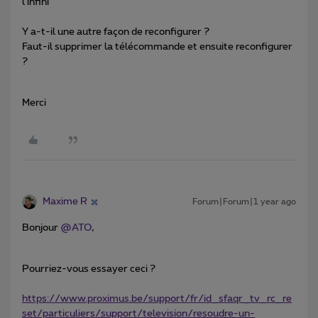
l’infini
Y a-t-il une autre façon de reconfigurer ?
Faut-il supprimer la télécommande et ensuite reconfigurer
?
Merci
Maxime R
Forum|Forum|1 year ago
Bonjour
@ATO
,
Pourriez-vous essayer ceci ?
https://www.proximus.be/support/fr/id_sfaqr_tv_rc_re
set/particuliers/support/television/resoudre-un-