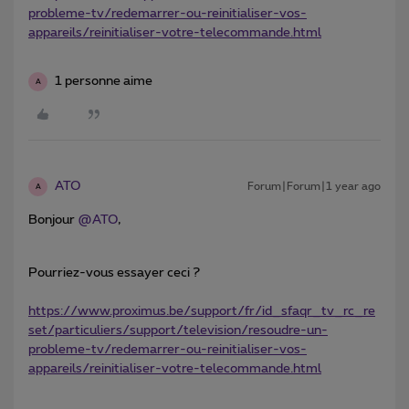
probleme-tv/redemarrer-ou-reinitialiser-vos-
appareils/reinitialiser-votre-telecommande.html
1 personne aime
A
ATO
Forum|Forum|1 year ago
A
Bonjour
@ATO
,
Pourriez-vous essayer ceci ?
https://www.proximus.be/support/fr/id_sfaqr_tv_rc_re
set/particuliers/support/television/resoudre-un-
probleme-tv/redemarrer-ou-reinitialiser-vos-
appareils/reinitialiser-votre-telecommande.html