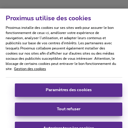
Proximus utilise des cookies
Proximus installe des cookies sur ses sites web pour assurer le bon
Conditions d'utilisation
Accessibility statement
fonctionnement de ceux-ci, améliorer votre expérience de
navigation, analyser l’utilisation, et adapter leurs contenus et
publicités sur base de vos centres d’intérêts. Les partenaires avec
lesquels Proximus collabore peuvent également installer des
cookies sur nos sites afin d’afficher sur d'autres sites ou des médias
sociaux des publicités susceptibles de vous intéresser. Attention, le
Tous droits réservés. ©
2026
Proximus
blocage de certains cookies peut entraver le bon fonctionnement du
site.
Gestion des cookies
Conditions générales, info consommateur
Liste des prix et tarifs
Accessibilité
Vie privée
Politique de gestion des cookies
Cookie manager
Coordonnées de l’entreprise
Paramètres des cookies
Ce site a été créé et est géré conformément au droit belge.
Boulevard du Roi Albert II 27 - B-1030 Bruxelles.
Tout refuser
Carrier & Wholesale Solutions