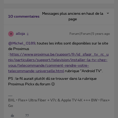
Messages plus anciens en haut de la
10 commentaires
page
alloja
Forum|Forum|5 years ago
A
@Michel_0189
, toutes les infos sont disponibles sur le site
de Proximus
:
https://www.proximus.be/support/fr/id_sfaqr_tv_rc_u
niv/particuliers/support/television/installer-la-tv-chez-
vous/telecommande/comment-rendre-votre-
telecommande-universelle.html
rubrique “Android TV”.
PS : le fil aurait plutôt dû se trouver dans la rubrique
Proximus Pickx du forum 😉
BXL • Flex+ Ultra Fiber + V7c & Apple TV 4K +++ BW • Flex+
Go