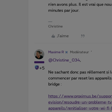
n’en avons plus. Il est vrai que no
minutes par jour.
Christine
J'aime
Maxime R
Modérateur
@Christine_034
,
+5
Ne sachant donc pas réllement si le 
commencer par reset les appareils.
bridge :
https://www.proximus.be/support
evision/resoudre-un-probleme-tv/
appareils/renitialiser-votre-wi-fi