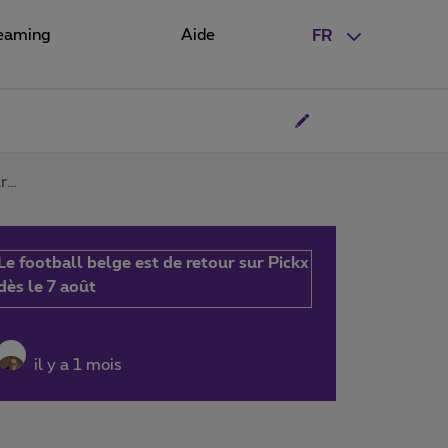
eaming
Aide
FR
ur…
Le football belge est de retour sur Pickx
dès le 7 août
il y a 1 mois