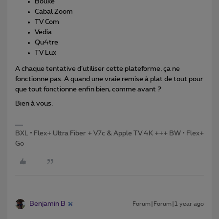
Boukè
Cabal Zoom
TV Com
Vedia
Qu4tre
TV Lux
A chaque tentative d’utiliser cette plateforme, ça ne
fonctionne pas. A quand une vraie remise à plat de tout pour
que tout fonctionne enfin bien, comme avant ?
Bien à vous.
BXL • Flex+ Ultra Fiber + V7c & Apple TV 4K +++ BW • Flex+
Go
Benjamin B
Forum|Forum|1 year ago