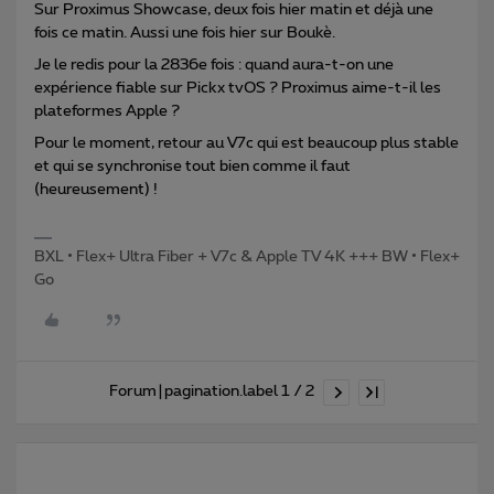
Sur Proximus Showcase, deux fois hier matin et déjà une
fois ce matin. Aussi une fois hier sur Boukè.
Je le redis pour la 2836e fois : quand aura-t-on une
expérience fiable sur Pickx tvOS ? Proximus aime-t-il les
plateformes Apple ?
Pour le moment, retour au V7c qui est beaucoup plus stable
et qui se synchronise tout bien comme il faut
(heureusement) !
BXL • Flex+ Ultra Fiber + V7c & Apple TV 4K +++ BW • Flex+
Go
Forum|pagination.label 1 / 2