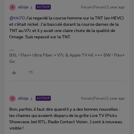
alloja
Forum|Forum|1 year ago
AUTEUR
A
@titi70
J’ai regardé la course homme sur la TNT (en HEVC)
et c’était nickel. J’ai basculé durant la course dames de la
TNT au V7c et il y avait une claire chute de la qualité de
l’image. Suis repassé sur la TNT.
BXL • Flex+ Ultra Fiber + V7c & Apple TV 4K +++ BW • Flex+
Go
alloja
Forum|Forum|1 year ago
AUTEUR
A
Bon, parfois, il faut dire quand il y a des bonnes nouvelles :
les chaines qui avaient disparu de la grille Live TV (Pickx
Showcase, bel RTL, Radio Contact Vision…) sont à nouveau
visible !