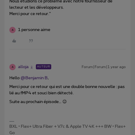
Nous étudions ce problème avec notre fournisseur de
lecteur et les développeurs.
Merci pour ce retour.”
1 personne aime
A
alloja
Forum|Forum|1 year ago
AUTEUR
A
Hello ​
@Benjamin B
,
Merci pour ce retour qui est une double bonne nouvelle : pas
lié au fMP4 et souci bien détecté.
Suite au prochain épisode… 😉
BXL • Flex+ Ultra Fiber + V7c & Apple TV 4K +++ BW • Flex+
Go