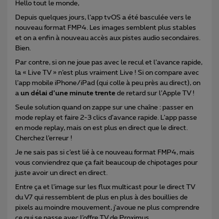
Hello tout le monde,
Depuis quelques jours, l’app tvOS a été basculée vers le
nouveau format FMP4. Les images semblent plus stables
et on a enfin à nouveau accès aux pistes audio secondaires.
Bien.
Par contre, si on ne joue pas avec le recul et l’avance rapide,
la « Live TV » n’est plus vraiment Live ! Si on compare avec
l’app mobile iPhone/iPad (qui colle à peu près au direct), on
a
un délai d’une minute trente
de retard sur l’Apple TV !
Seule solution quand on zappe sur une chaîne : passer en
mode replay et faire 2-3 clics d’avance rapide. L’app passe
en mode replay, mais on est plus en direct que le direct.
Cherchez l’erreur !
Je ne sais pas si c’est lié à ce nouveau format FMP4, mais
vous conviendrez que ça fait beaucoup de chipotages pour
juste avoir un direct en direct.
Entre ça et l’image sur les flux multicast pour le direct TV
du V7 qui ressemblent de plus en plus à des bouillies de
pixels au moindre mouvement, j’avoue ne plus comprendre
ce qui se passe avec l’offre TV de Proximus.