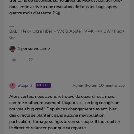
trentaine de secondes sur le direct de Pickx tvOS. Serions-
nous enfin arrivé à une résolution de tous les bugs après
quatre mois d’attente ? 🤗
BXL • Flex+ Ultra Fiber + V7c & Apple TV 4K +++ BW • Flex+
Go
1 personne aime
alloja
Forum|Forum|10 months ago
AUTEUR
A
Alors certes, nous avons retrouvé du quasi direct, mais,
comme malheureusement toujours ici : un bug corrigé, un
nouveau bug créé ! Depuis ces changements avant-hier,
des directs se plantent sans aucune manipulation
particulière. L’image se fige, le son se coupe. Il faut quitter
le direct et relancer pour que ça reparte.