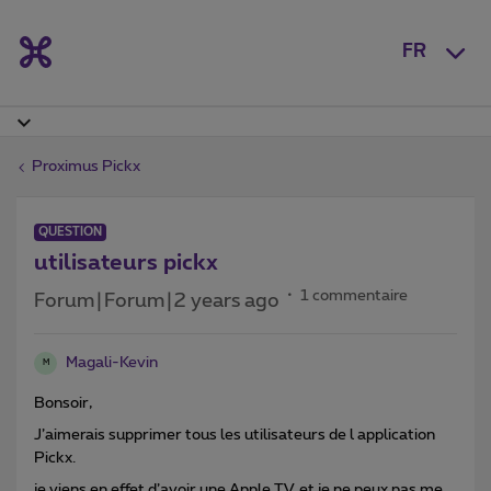
FR
Proximus Pickx
QUESTION
utilisateurs pickx
1 commentaire
Forum|Forum|2 years ago
Magali-Kevin
M
Bonsoir,
J’aimerais supprimer tous les utilisateurs de l application
Pickx.
je viens en effet d’avoir une Apple TV, et je ne peux pas me