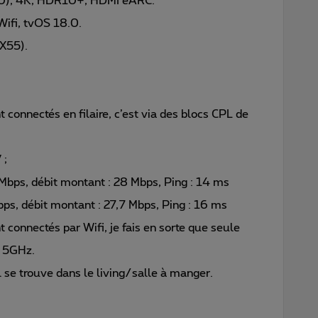
80), 4K, HDR10+, HDMI eARC.
ifi, tvOS 18.0.
AX55).
t connectés en filaire, c’est via des blocs CPL de
 ;
9 Mbps, débit montant : 28 Mbps, Ping : 14 ms
bps, débit montant : 27,7 Mbps, Ping : 16 ms
t connectés par Wifi, je fais en sorte que seule
e 5GHz.
l se trouve dans le living/salle à manger.