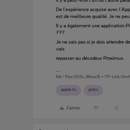
Il y a peut-être l’un ou l’autre pa
De l’expérience acquise avec l’App
est de meilleure qualité. Je ne peux 
Il y a également une application P
???
Je ne sais pas si je dois attendre 
vais
repasser au décodeur Proximus.
NA • Flex VDSL (Bbox3) + TP-Link (Arc
apple tv
pickx
J'aime