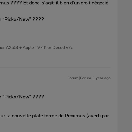
mus ???? Et donc, s’agit-il bien d’un droit négocié
ion “Pickx/New” ????
her AX55) + Apple TV 4K or Decod V7c
Forum|Forum|1 year ago
ion “Pickx/New” ????
ur la nouvelle plate forme de Proximus (averti par