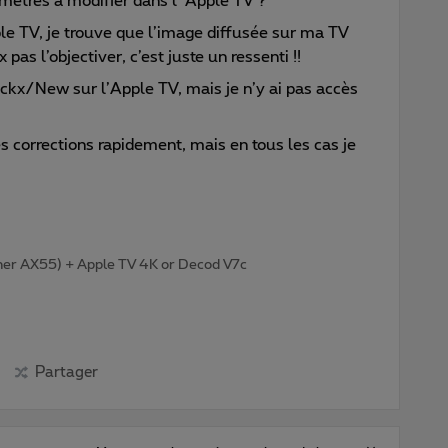
ramètres à modifier dans l’ Apple TV ?
le TV, je trouve que l’image diffusée sur ma TV
pas l’objectiver, c’est juste un ressenti !!
ickx/New sur l’Apple TV, mais je n’y ai pas accès
des corrections rapidement, mais en tous les cas je
her AX55) + Apple TV 4K or Decod V7c
Partager