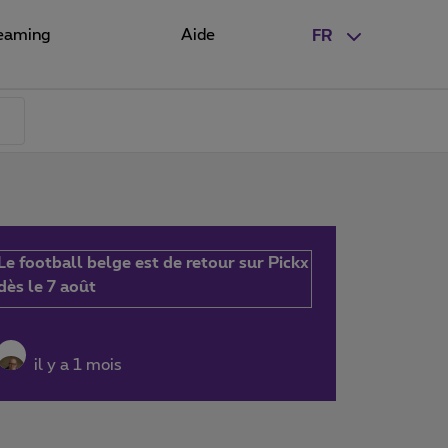
eaming
Aide
FR
Le football belge est de retour sur Pickx
dès le 7 août
il y a 1 mois