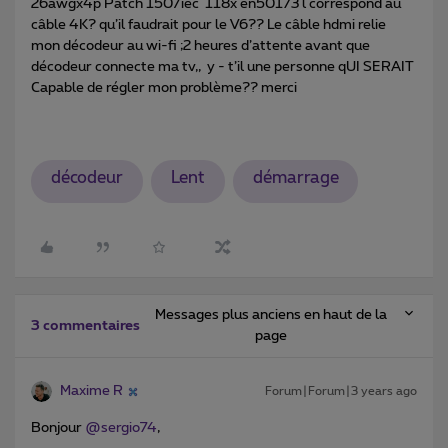
26awgx4p Patch 150/iec 118x en50173 l correspond au
câble 4K? qu’il faudrait pour le V6?? Le câble hdmi relie
mon décodeur au wi-fi ;2 heures d’attente avant que
décodeur connecte ma tv,, y - t’il une personne qUI SERAIT
Capable de régler mon problème?? merci
décodeur
Lent
démarrage
Messages plus anciens en haut de la
3 commentaires
page
Maxime R
Forum|Forum|3 years ago
Bonjour
@sergio74
,