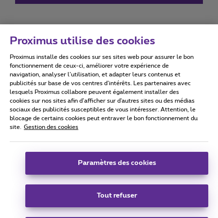
Proximus utilise des cookies
Proximus installe des cookies sur ses sites web pour assurer le bon
Conditions d'utilisation
Accessibility statement
fonctionnement de ceux-ci, améliorer votre expérience de
navigation, analyser l’utilisation, et adapter leurs contenus et
publicités sur base de vos centres d’intérêts. Les partenaires avec
lesquels Proximus collabore peuvent également installer des
cookies sur nos sites afin d’afficher sur d'autres sites ou des médias
sociaux des publicités susceptibles de vous intéresser. Attention, le
Tous droits réservés. ©
2026
Proximus
blocage de certains cookies peut entraver le bon fonctionnement du
site.
Gestion des cookies
Conditions générales, info consommateur
Liste des prix et tarifs
Accessibilité
Vie privée
Politique de gestion des cookies
Cookie manager
Coordonnées de l’entreprise
Paramètres des cookies
Ce site a été créé et est géré conformément au droit belge.
Boulevard du Roi Albert II 27 - B-1030 Bruxelles.
Tout refuser