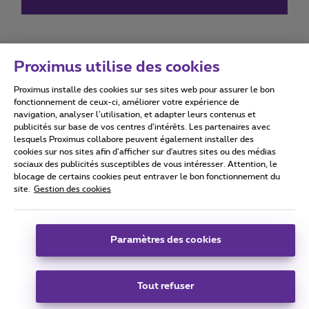
Proximus utilise des cookies
Proximus installe des cookies sur ses sites web pour assurer le bon
Conditions d'utilisation
Accessibility statement
fonctionnement de ceux-ci, améliorer votre expérience de
navigation, analyser l’utilisation, et adapter leurs contenus et
publicités sur base de vos centres d’intérêts. Les partenaires avec
lesquels Proximus collabore peuvent également installer des
cookies sur nos sites afin d’afficher sur d'autres sites ou des médias
sociaux des publicités susceptibles de vous intéresser. Attention, le
Tous droits réservés. ©
2026
Proximus
blocage de certains cookies peut entraver le bon fonctionnement du
site.
Gestion des cookies
Conditions générales, info consommateur
Liste des prix et tarifs
Accessibilité
Vie privée
Politique de gestion des cookies
Cookie manager
Coordonnées de l’entreprise
Paramètres des cookies
Ce site a été créé et est géré conformément au droit belge.
Boulevard du Roi Albert II 27 - B-1030 Bruxelles.
Tout refuser