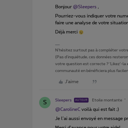
Bonjour
@Sleepers
,
Pourriez-vous indiquer votre numéro
faire une analyse de votre situatio
Déjà merci
N'hésitez surtout pas à compléter votre 
(Pas d'inquiétude, ces données resteront
votre question est correcte ? ‘Likez’-la
communauté en bénéficiera plus facile
J'aime
Sleepers
Etoile montante
AUTEUR
S
@CarolineC
voilà qui est fait ;)
Je l’ai aussi envoyé en message pr
Merci d’avance pour votre aide!