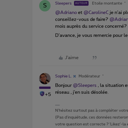
Sleepers
Etoile montante
AUTEUR
S
@Adriano
et
@CarolineC
je n’ai 
conseillez-vous de faire?
@Adria
mois auprès du service concerné?
D’avance, je vous remercie pour le 
J'aime
Sophie L.
Modérateur
Bonjour
@Sleepers
, la situation e
réseau , j’en suis désolée.
+5
N'hésitez surtout pas à compléter votre 
(Pas d'inquiétude, ces données resteront
votre question est correcte ? ‘Likez’-la