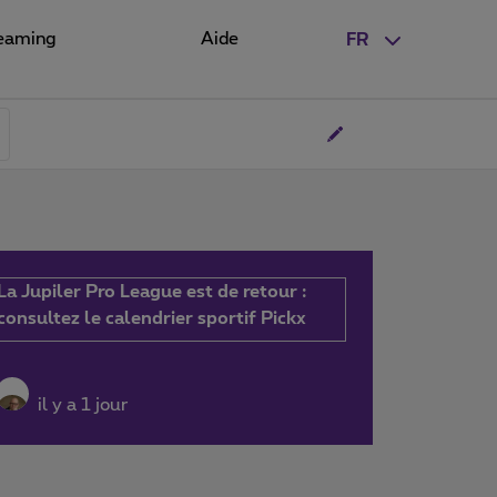
eaming
Aide
FR
La Jupiler Pro League est de retour :
consultez le calendrier sportif Pickx
il y a 1 jour