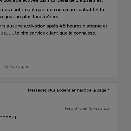
 doit être activée dans un délai de 1 à 2 heures.
oximus confirmant que mon nouveau contrat (et la
ce jour au plus tard à 22hrs.
urs aucune activation après 48 heures d’attente et
…….. le pire service client que je connaisse.
Partager
Messages plus anciens en haut de la page
Forum|Forum|5 years ago
*****-1