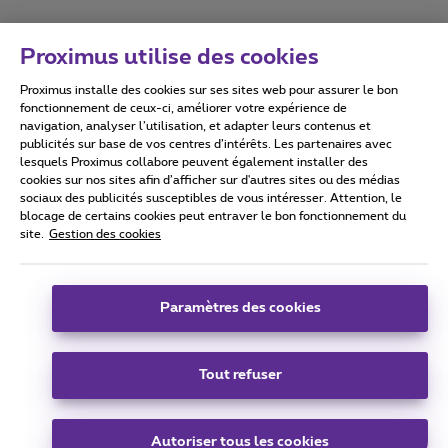
Proximus utilise des cookies
Proximus installe des cookies sur ses sites web pour assurer le bon
Conditions d'utilisation
Accessibility statement
fonctionnement de ceux-ci, améliorer votre expérience de
navigation, analyser l’utilisation, et adapter leurs contenus et
publicités sur base de vos centres d’intérêts. Les partenaires avec
lesquels Proximus collabore peuvent également installer des
cookies sur nos sites afin d’afficher sur d'autres sites ou des médias
sociaux des publicités susceptibles de vous intéresser. Attention, le
Tous droits réservés. ©
2026
Proximus
blocage de certains cookies peut entraver le bon fonctionnement du
site.
Gestion des cookies
Conditions générales, info consommateur
Liste des prix et tarifs
Accessibilité
Vie privée
Politique de gestion des cookies
Cookie manager
Coordonnées de l’entreprise
Paramètres des cookies
Ce site a été créé et est géré conformément au droit belge.
Boulevard du Roi Albert II 27 - B-1030 Bruxelles.
Tout refuser
Carrier & Wholesale Solutions
Autoriser tous les cookies
Proximus Group
|
Telindus