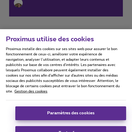
Proximus utilise des cookies
Proximus installe des cookies sur ses sites web pour assurer le bon
Conditions d'utilisation
Accessibility statement
fonctionnement de ceux-ci, améliorer votre expérience de
navigation, analyser l’utilisation, et adapter leurs contenus et
publicités sur base de vos centres d’intérêts. Les partenaires avec
lesquels Proximus collabore peuvent également installer des
cookies sur nos sites afin d’afficher sur d'autres sites ou des médias
sociaux des publicités susceptibles de vous intéresser. Attention, le
Tous droits réservés. ©
2026
Proximus
blocage de certains cookies peut entraver le bon fonctionnement du
site.
Gestion des cookies
Conditions générales, info consommateur
Liste des prix et tarifs
Accessibilité
Vie privée
Politique de gestion des cookies
Cookie manager
Coordonnées de l’entreprise
Paramètres des cookies
Ce site a été créé et est géré conformément au droit belge.
Boulevard du Roi Albert II 27 - B-1030 Bruxelles.